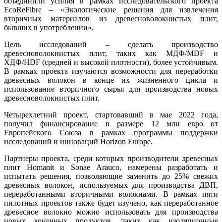
объединили усилия в рамках исследовательского проекта
EcoReFibre – «Экологические решения для извлечения
вторичных материалов из древесноволокнистых плит,
бывших в употреблении».
Цель исследований – сделать производство
древесноволокнистых плит, таких как МДФ/MDF и
ХДФ/HDF (средней и высокой плотности), более устойчивым.
В рамках проекта изучаются возможности для переработки
древесных волокон в конце их жизненного цикла и
использование вторичного сырья для производства новых
древесноволокнистых плит.
Четырехлетний проект, стартовавший в мае 2022 года,
получил финансирование в размере 12 млн евро от
Европейского Союза в рамках программы поддержки
исследований и инноваций Horizon Europe.
Партнеры проекта, среди которых производители древесных
плит Homanit и Sonae Arauco, намерены разработать и
испытать решения, позволяющие заменить до 25% свежих
древесных волокон, используемых для производства ДВП,
переработанными вторичными волокнами. В рамках пяти
пилотных проектов также будет изучено, как переработанное
древесное волокно можно использовать для производства
новых конечных продуктов, таких как изоляционные