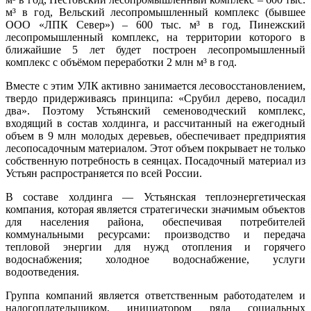
м³ в год, Вельский лесопромышленный комплекс (бывшее
ООО «ЛПК Север») – 600 тыс. м³ в год, Пинежский
лесопромышленный комплекс, на территории которого в
ближайшие 5 лет будет построен лесопромышленный
комплекс с объёмом переработки 2 млн м³ в год.
Вместе с этим УЛК активно занимается лесовосстановлением,
твердо придерживаясь принципа: «Срубил дерево, посадил
два». Поэтому Устьянский семеноводческий комплекс,
входящий в состав холдинга, и рассчитанный на ежегодный
объем в 9 млн молодых деревьев, обеспечивает предприятия
лесопосадочным материалом. Этот объем покрывает не только
собственную потребность в сеянцах. Посадочный материал из
Устьян распространяется по всей России.
В составе холдинга — Устьянская теплоэнергетическая
компания, которая является стратегически значимым объектов
для населения района, обеспечивая потребителей
коммунальными ресурсами: производство и передача
тепловой энергии для нужд отопления и горячего
водоснабжения; холодное водоснабжение, услуги
водоотведения.
Группа компаний является ответственным работодателем и
налогоплательщиком, инициатором ряда социальных