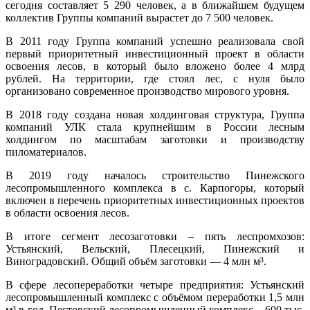
сегодня составляет 5 290 человек, а в ближайшем будущем
коллектив Группы компаний вырастет до 7 500 человек.
В 2011 году Группа компаний успешно реализовала свой
первый приоритетный инвестиционный проект в области
освоения лесов, в который было вложено более 4 млрд
рублей. На территории, где стоял лес, с нуля было
организовано современное производство мирового уровня.
В 2018 году создана новая холдинговая структура, Группа
компаний УЛК стала крупнейшим в России лесным
холдингом по масштабам заготовки и производству
пиломатериалов.
В 2019 году началось строительство Пинежского
лесопромышленного комплекса в с. Карпогоры, который
включен в перечень приоритетных инвестиционных проектов
в области освоения лесов.
В итоге сегмент лесозаготовки – пять леспромхозов:
Устьянский, Вельский, Плесецкий, Пинежский и
Виноградовский. Общий объём заготовки — 4 млн м³.
В сфере лесопереработки четыре предприятия: Устьянский
лесопромышленный комплекс с объёмом переработки 1,5 млн
м³ в год, Пестовский лесопромышленный комплекс – 600 тыс.