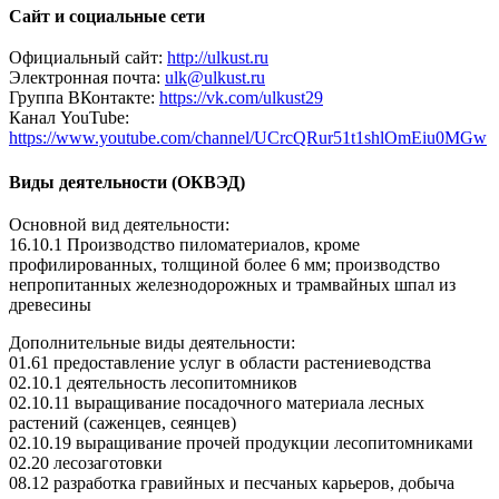
Сайт и социальные сети
Официальный сайт:
http://ulkust.ru
Электронная почта:
ulk@ulkust.ru
Группа ВКонтакте:
https://vk.com/ulkust29
Канал YouTube:
https://www.youtube.com/channel/UCrcQRur51t1shlOmEiu0MGw
Виды деятельности (ОКВЭД)
Основной вид деятельности:
16.10.1 Производство пиломатериалов, кроме
профилированных, толщиной более 6 мм; производство
непропитанных железнодорожных и трамвайных шпал из
древесины
Дополнительные виды деятельности:
01.61 предоставление услуг в области растениеводства
02.10.1 деятельность лесопитомников
02.10.11 выращивание посадочного материала лесных
растений (саженцев, сеянцев)
02.10.19 выращивание прочей продукции лесопитомниками
02.20 лесозаготовки
08.12 разработка гравийных и песчаных карьеров, добыча