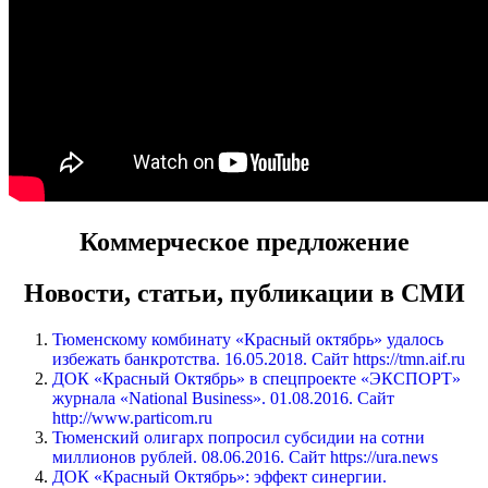
Коммерческое предложение
Новости, статьи, публикации в СМИ
Тюменскому комбинату «Красный октябрь» удалось
избежать банкротства. 16.05.2018. Сайт https://tmn.aif.ru
ДОК «Красный Октябрь» в спецпроекте «ЭКСПОРТ»
журнала «National Business». 01.08.2016. Сайт
http://www.particom.ru
Тюменский олигарх попросил субсидии на сотни
миллионов рублей. 08.06.2016. Сайт https://ura.news
ДОК «Красный Октябрь»: эффект синергии.