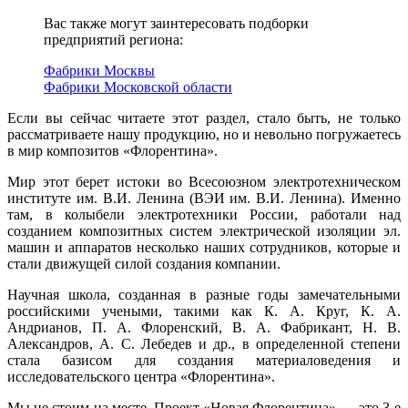
Вас также могут заинтересовать подборки
предприятий региона:
Фабрики Москвы
Фабрики Московской области
Если вы сейчас читаете этот раздел, стало быть, не только
рассматриваете нашу продукцию, но и невольно погружаетесь
в мир композитов «Флорентина».
Мир этот берет истоки во Всесоюзном электротехническом
институте им. В.И. Ленина (ВЭИ им. В.И. Ленина). Именно
там, в колыбели электротехники России, работали над
созданием композитных систем электрической изоляции эл.
машин и аппаратов несколько наших сотрудников, которые и
стали движущей силой создания компании.
Научная школа, созданная в разные годы замечательными
российскими учеными, такими как К. А. Круг, К. А.
Андрианов, П. А. Флоренский, В. А. Фабрикант, Н. В.
Александров, А. С. Лебедев и др., в определенной степени
стала базисом для создания материаловедения и
исследовательского центра «Флорентина».
Мы не стоим на месте. Проект «Новая Флорентина» — это 3-е