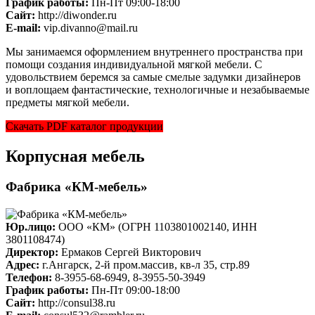
График работы:
Пн-Пт 09:00-18:00
Cайт:
http://diwonder.ru
E-mail:
vip.divanno@mail.ru
Мы занимаемся оформлением внутреннего пространства при
помощи создания индивидуальной мягкой мебели. С
удовольствием беремся за самые смелые задумки дизайнеров
и воплощаем фантастические, технологичные и незабываемые
предметы мягкой мебели.
Скачать PDF каталог продукции
Корпусная мебель
Фабрика «КМ-мебель»
Юр.лицо:
ООО «КМ» (ОГРН 1103801002140, ИНН
3801108474)
Директор:
Ермаков Сергей Викторович
Адрес:
г.Ангарск, 2-й пром.массив, кв-л 35, стр.89
Телефон:
8-3955-68-6949, 8-3955-50-3949
График работы:
Пн-Пт 09:00-18:00
Cайт:
http://consul38.ru