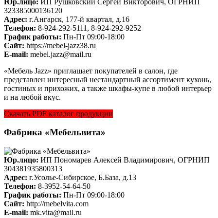
Юр.лицо:
ИП Рушковский Сергей Викторович, ОГРНИП
323385000136120
Адрес:
г.Ангарск, 177-й квартал, д.16
Телефон:
8-924-292-5111, 8-924-292-9252
График работы:
Пн-Пт 09:00-18:00
Cайт:
https://mebel-jazz38.ru
E-mail:
mebel.jazz@mail.ru
«Мебель Jazz» приглашает покупателей в салон, где
представлен интересный нестандартный ассортимент кухонь,
гостиных и прихожих, а также шкафы-купе в любой интерьер
и на любой вкус.
Скачать PDF каталог продукции
Фабрика «Мебельвита»
Юр.лицо:
ИП Пономарев Алексей Владимирович, ОГРНИП
304381935800313
Адрес:
г.Усолье-Сибирское, Б.База, д.13
Телефон:
8-3952-54-64-50
График работы:
Пн-Пт 09:00-18:00
Cайт:
http://mebelvita.com
E-mail:
mk.vita@mail.ru