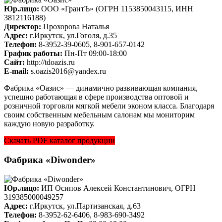
Юр.лицо:
ООО «ГрантЪ» (ОГРН 1153850043115, ИНН
3812116188)
Директор:
Прохорова Наталья
Адрес:
г.Иркутск, ул.Гоголя, д.35
Телефон:
8-3952-39-0605, 8-901-657-0142
График работы:
Пн-Пт 09:00-18:00
Cайт:
http://tdoazis.ru
E-mail:
s.oazis2016@yandex.ru
Фабрика «Оазис» — динамично развивающая компания,
успешно работающая в сфере производства оптовой и
розничной торговли мягкой мебели эконом класса. Благодаря
своим собственным мебельным салонам мы мониторим
каждую новую разработку.
Скачать PDF каталог продукции
Фабрика «Diwonder»
Юр.лицо:
ИП Осипов Алексей Константинович, ОГРН
319385000049257
Адрес:
г.Иркутск, ул.Партизанская, д.63
Телефон:
8-3952-62-6406, 8-983-690-3492