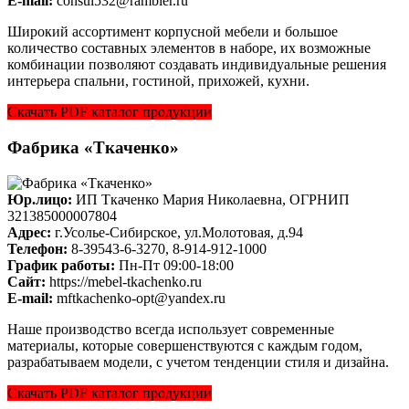
E-mail:
consul532@rambler.ru
Широкий ассортимент корпусной мебели и большое
количество составных элементов в наборе, их возможные
комбинации позволяют создавать индивидуальные решения
интерьера спальни, гостиной, прихожей, кухни.
Скачать PDF каталог продукции
Фабрика «Ткаченко»
Юр.лицо:
ИП Ткаченко Мария Николаевна, ОГРНИП
321385000007804
Адрес:
г.Усолье-Сибирское, ул.Молотовая, д.94
Телефон:
8-39543-6-3270, 8-914-912-1000
График работы:
Пн-Пт 09:00-18:00
Cайт:
https://mebel-tkachenko.ru
E-mail:
mftkachenko-opt@yandex.ru
Наше производство всегда использует современные
материалы, которые совершенствуются с каждым годом,
разрабатываем модели, с учетом тенденции стиля и дизайна.
Скачать PDF каталог продукции