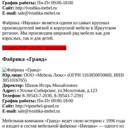
График работы:
Пн-Пт 09:00-18:00
Cайт:
http://ivushka-mebel.ru
E-mail:
sale@ivushka-mebel.ru
Фабрика «Ивушка» является одним из самых крупных
производителей мягкой и корпусной мебели в Иркутском
регионе. Мы производим широкий ряд мебели как для
взрослых, так и для детей.
Скачать PDF каталог продукции
Фабрика «Гранд»
Юр.лицо:
ООО «Мебель Люкс» (ОГРН 1163850050869, ИНН
3851016765)
Директор:
Шахов Игорь Михайлович
Адрес:
г.Усолье-Сибирское, ул.Молотовая, д.123
Телефон:
8-39543-7-2030, 8-39543-7-2591
График работы:
Пн-Пт 09:00-18:00
Cайт:
http://vipmebel-grand.ru
E-mail:
sale@ivushka-mebel.ru
Мебельная компания «Гранд» ведет свою историю с 1996 года
и входит в состав мебельной фабрики «Ивушка» — одного из