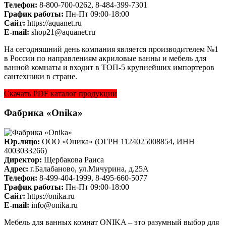
Телефон:
8-800-700-0262, 8-484-399-7301
График работы:
Пн-Пт 09:00-18:00
Cайт:
https://aquanet.ru
E-mail:
shop21@aquanet.ru
На сегодняшний день компания является производителем №1
в России по направлениям акриловые ванны и мебель для
ванной комнаты и входит в ТОП-5 крупнейших импортеров
сантехники в стране.
Скачать PDF каталог продукции
Фабрика «Onika»
Юр.лицо:
ООО «Оника» (ОГРН 1124025008854, ИНН
4003033266)
Директор:
Щербакова Раиса
Адрес:
г.Балабаново, ул.Мичурина, д.25А
Телефон:
8-499-404-1999, 8-495-660-5077
График работы:
Пн-Пт 09:00-18:00
Cайт:
https://onika.ru
E-mail:
info@onika.ru
Мебель для ванных комнат ONIKA – это разумный выбор для