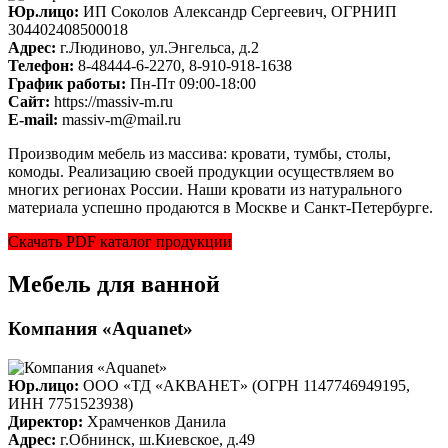
Юр.лицо:
ИП Соколов Александр Сергеевич, ОГРНИП
304402408500018
Адрес:
г.Людиново, ул.Энгельса, д.2
Телефон:
8-48444-6-2270, 8-910-918-1638
График работы:
Пн-Пт 09:00-18:00
Cайт:
https://massiv-m.ru
E-mail:
massiv-m@mail.ru
Производим мебель из массива: кровати, тумбы, столы,
комоды. Реализацию своей продукции осуществляем во
многих регионах России. Наши кровати из натурального
материала успешно продаются в Москве и Санкт-Петербурге.
Скачать PDF каталог продукции
Мебель для ванной
Компания «Aquanet»
Юр.лицо:
ООО «ТД «АКВАНЕТ» (ОГРН 1147746949195,
ИНН 7751523938)
Директор:
Храмченков Данила
Адрес:
г.Обнинск, ш.Киевское, д.49