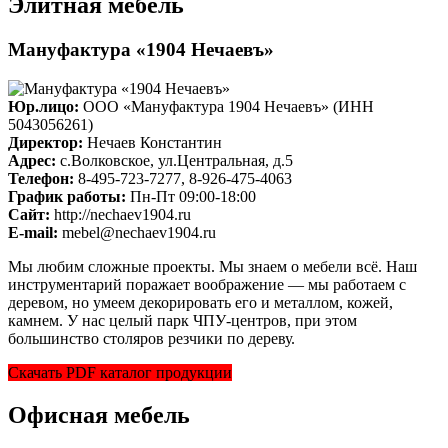
Элитная мебель
Мануфактура «1904 Нечаевъ»
Юр.лицо:
ООО «Мануфактура 1904 Нечаевъ» (ИНН
5043056261)
Директор:
Нечаев Константин
Адрес:
с.Волковское, ул.Центральная, д.5
Телефон:
8-495-723-7277, 8-926-475-4063
График работы:
Пн-Пт 09:00-18:00
Cайт:
http://nechaev1904.ru
E-mail:
mebel@nechaev1904.ru
Мы любим сложные проекты. Мы знаем о мебели всё. Наш
инструментарий поражает воображение — мы работаем с
деревом, но умеем декорировать его и металлом, кожей,
камнем. У нас целый парк ЧПУ-центров, при этом
большинство столяров резчики по дереву.
Скачать PDF каталог продукции
Офисная мебель