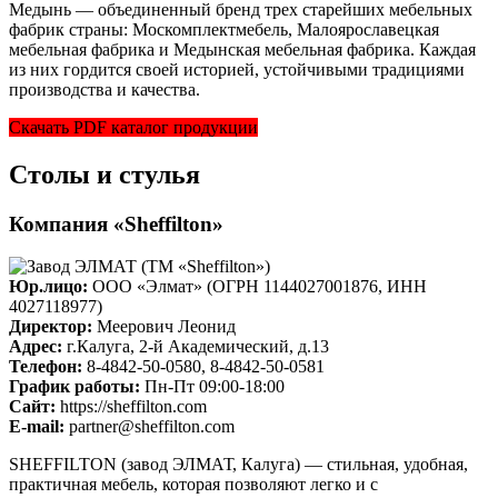
Медынь — объединенный бренд трех старейших мебельных
фабрик страны: Москомплектмебель, Малоярославецкая
мебельная фабрика и Медынская мебельная фабрика. Каждая
из них гордится своей историей, устойчивыми традициями
производства и качества.
Скачать PDF каталог продукции
Столы и стулья
Компания «Sheffilton»
Юр.лицо:
ООО «Элмат» (ОГРН 1144027001876, ИНН
4027118977)
Директор:
Меерович Леонид
Адрес:
г.Калуга, 2-й Академический, д.13
Телефон:
8-4842-50-0580, 8-4842-50-0581
График работы:
Пн-Пт 09:00-18:00
Cайт:
https://sheffilton.com
E-mail:
partner@sheffilton.com
SHEFFILTON (завод ЭЛМАТ, Калуга) — стильная, удобная,
практичная мебель, которая позволяют легко и с