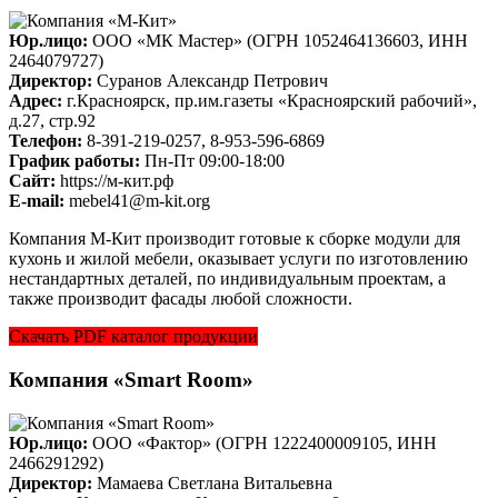
Юр.лицо:
ООО «МК Мастер» (ОГРН 1052464136603, ИНН
2464079727)
Директор:
Суранов Александр Петрович
Адрес:
г.Красноярск, пр.им.газеты «Красноярский рабочий»,
д.27, стр.92
Телефон:
8-391-219-0257, 8-953-596-6869
График работы:
Пн-Пт 09:00-18:00
Cайт:
https://м-кит.рф
E-mail:
mebel41@m-kit.org
Компания М-Кит производит готовые к сборке модули для
кухонь и жилой мебели, оказывает услуги по изготовлению
нестандартных деталей, по индивидуальным проектам, а
также производит фасады любой сложности.
Скачать PDF каталог продукции
Компания «Smart Room»
Юр.лицо:
ООО «Фактор» (ОГРН 1222400009105, ИНН
2466291292)
Директор:
Мамаева Светлана Витальевна