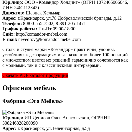
Юр.лицо:
ООО «Командор-Холдинг» (ОГРН 1072465006646,
ИНН 2465112342)
Директор:
Шернек Хельмар
Адрес:
г.Красноярск, ул.78 Добровольческой бригады, д.12
Телефон:
8-800-555-7502, 8-391-205-1471
График работы:
Пн-Пт 09:00-18:00
Cайт:
http://komandor-mebel.com
E-mail:
nevedrov@komandor-mebel.com
Столы и стулья марки «Командор» практичны, удобны,
устойчивы к деформациям и загрязнению. Более 100 позиций
с множеством цветовых решений гармонично сочетаются как
с модными, так и с классическими интерьерами.
Скачать PDF каталог продукции
Офисная мебель
Фабрика «Эго Мебель»
Юр.лицо:
ИП Денисов Олег Анатольевич, ОГРНИП
308246828200090
Адрес:
г.Красноярск, ул.Телевизорная, д.5д