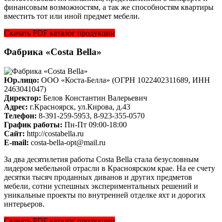
финансовым возможностям, а так же способностям квартиры
вместить тот или иной предмет мебели.
Скачать PDF каталог продукции
Фабрика «Costa Bella»
Юр.лицо:
ООО «Коста-Белла» (ОГРН 1022402311689, ИНН
2463041047)
Директор:
Белов Константин Валерьевич
Адрес:
г.Красноярск, ул.Кирова, д.43
Телефон:
8-391-259-5953, 8-923-355-0570
График работы:
Пн-Пт 09:00-18:00
Cайт:
http://costabella.ru
E-mail:
costa-bella-opt@mail.ru
За два десятилетия работы Costa Bella стала безусловным
лидером мебельной отрасли в Красноярском крае. На ее счету
десятки тысяч проданных диванов и других предметов
мебели, сотни успешных экспериментальных решений и
уникальные проекты по внутренней отделке яхт и дорогих
интерьеров.
Скачать PDF каталог продукции