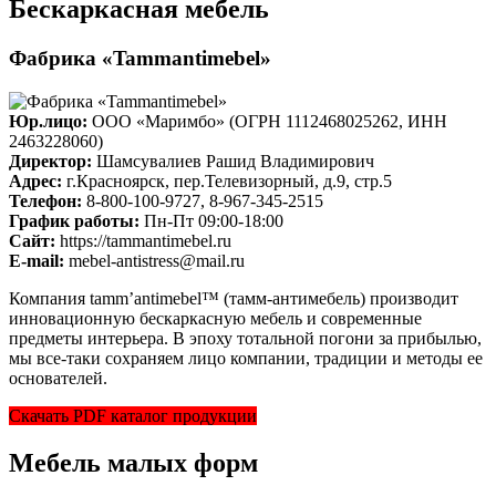
Бескаркасная мебель
Фабрика «Tammantimebel»
Юр.лицо:
ООО «Маримбо» (ОГРН 1112468025262, ИНН
2463228060)
Директор:
Шамсувалиев Рашид Владимирович
Адрес:
г.Красноярск, пер.Телевизорный, д.9, стр.5
Телефон:
8-800-100-9727, 8-967-345-2515
График работы:
Пн-Пт 09:00-18:00
Cайт:
https://tammantimebel.ru
E-mail:
mebel-antistress@mail.ru
Компания tamm’antimebel™ (тамм-антимебель) производит
инновационную бескаркасную мебель и современные
предметы интерьера. В эпоху тотальной погони за прибылью,
мы все-таки сохраняем лицо компании, традиции и методы ее
основателей.
Скачать PDF каталог продукции
Мебель малых форм