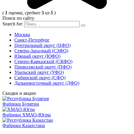
(
1
оценка, среднее
5
из
5
)
Поиск по сайту
Search for:
Москва
Санкт-Петербург
Центральный округ (ЦФО)
Северо-Западный (СЗФО)
Южный округ (ЮФО)
Северо-Кавказский (СКФО)
Приволжский округ (ПФО)
Уральский округ (УФО)
Сибирский округ (СФО)
Дальневосточный округ (ДФО)
Скидки и акции
Фабрики Бурятии
Фабрики ХМАО-Югры
Фабрики Казахстана