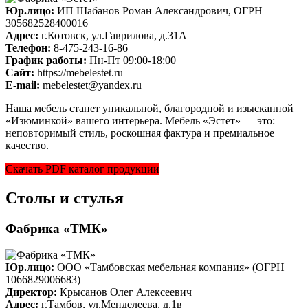
Юр.лицо:
ИП Шабанов Роман Александрович, ОГРН
305682528400016
Адрес:
г.Котовск, ул.Гаврилова, д.31А
Телефон:
8-475-243-16-86
График работы:
Пн-Пт 09:00-18:00
Cайт:
https://mebelestet.ru
E-mail:
mebelestet@yandex.ru
Наша мебель станет уникальной, благородной и изысканной
«Изюминкой» вашего интерьера. Мебель «Эстет» — это:
неповторимый стиль, роскошная фактура и премиальное
качество.
Скачать PDF каталог продукции
Столы и стулья
Фабрика «ТМК»
Юр.лицо:
ООО «Тамбовская мебельная компания» (ОГРН
1066829006683)
Директор:
Крысанов Олег Алексеевич
Адрес:
г.Тамбов, ул.Менделеева, д.1в