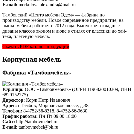
E-mail:
merkulova.alexandra@mail.ru
Тамбовский «Центр мебели Эдем» — фабрика по
производству мебели. Новое современное предприятие, на
рынке мебели работает с 2012 года. Выпускает складные
диваны классов эконом и люкс в стилях от классики до хай-
тека, плетёную мебель.
Скачать PDF каталог продукции
Корпусная мебель
Фабрика «Тамбовмебель»
Юр.лицо:
ООО «Тамбовмебель» (ОГРН 1196820010309, ИНН
6829152775)
Директор:
Корж Петр Иванович
Адрес:
г.Тамбов, Моршанское шоссе, д.38
Телефон:
8-4752-56-8318, 8-4752-56-9630
График работы:
Пн-Пт 09:00-18:00
Cайт:
http://tambovmebel.ru
E-mail:
tambovmebel@bk.ru