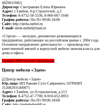
6829031682)
Директор:
Смотракова Елена Юрьевна
Адрес:
г.Тамбов, б-р Строителей, д.3
Телефон:
8-4752-56-5336, 8-960-667-1640
График работы:
Пн-Пт 09:00-18:00
Cайт:
http://strela-mebel.ru
E-mail:
strela-mebel@mail.ru
«Стрела» — молодое, динамично развивающееся
предприятие, работающее на российском рынке с 2004 года.
Основное направление деятельности — производство
качественной мягкой и корпусной мебели эконом-класса для
дома и офиса.
Скачать PDF каталог продукции
Центр мебели «Эдем»
Юр.лицо:
ИП Равоян Суто Сабриевич, ОГРНИП
312682931400071
Адрес:
г.Тамбов, ул.Астраханская, д.213
Телефон:
8-4752-47-7790, 8-910-652-8953
График работы:
Пн-Пт 09:00-18:00
Cайт:
http://mebeledem68.ru