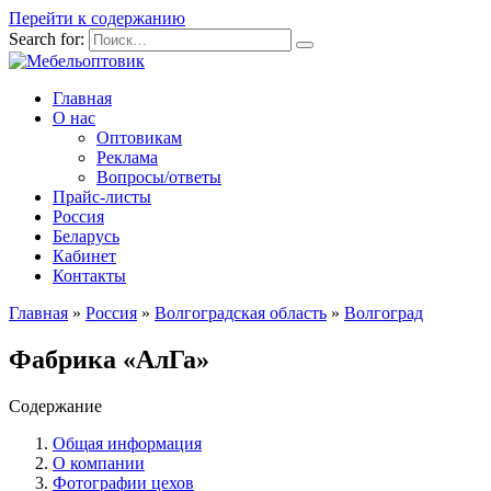
Перейти к содержанию
Search for:
Главная
О нас
Оптовикам
Реклама
Вопросы/ответы
Прайс-листы
Россия
Беларусь
Кабинет
Контакты
Главная
»
Россия
»
Волгоградская область
»
Волгоград
Фабрика «АлГа»
Содержание
Общая информация
О компании
Фотографии цехов