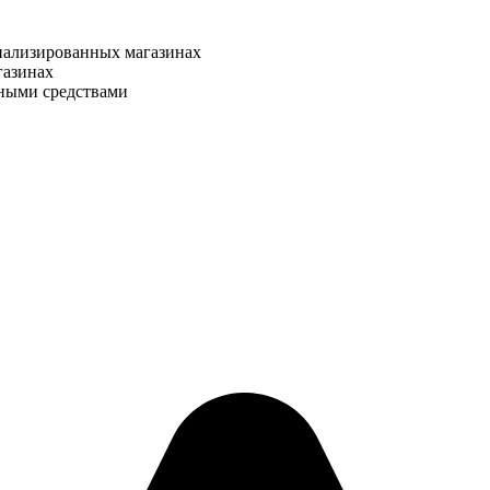
иализированных магазинах
газинах
тными средствами