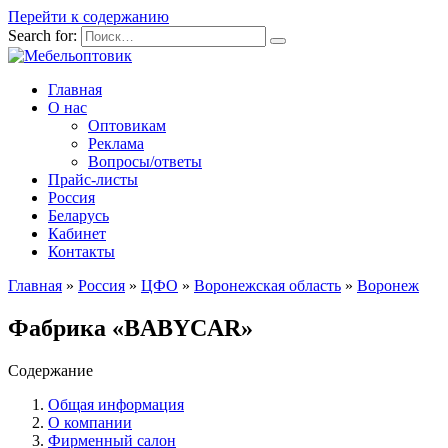
Перейти к содержанию
Search for:
Главная
О нас
Оптовикам
Реклама
Вопросы/ответы
Прайс-листы
Россия
Беларусь
Кабинет
Контакты
Главная
»
Россия
»
ЦФО
»
Воронежская область
»
Воронеж
Фабрика «BABYCAR»
Содержание
Общая информация
О компании
Фирменный салон