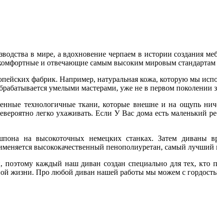
одства в мире, а вдохновение черпаем в истории создания меб
 комфортные и отвечающие самым высоким мировым стандартам 
пейских фабрик. Например, натуральная кожа, которую мы испо
обрабатывается умелыми мастерами, уже не в первом поколении
енные технологичные ткани, которые внешне и на ощупь ниче
евероятно легко ухаживать. Если У Вас дома есть маленький ре
шпона на высокоточных немецких станках. Затем диваны 
именяется высококачественный пенополиуретан, самый лучший 
 поэтому каждый наш диван создан специально для тех, кто по
ой жизни. Про любой диван нашей работы мы можем с гордостью