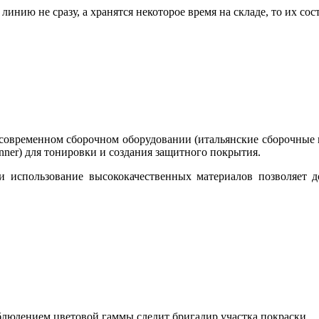
нию не сразу, а хранятся некоторое время на складе, то их сос
 современном сборочном оборудовании (итальянские сборочны
Renner) для тонировки и создания защитного покрытия.
и использование высококачественных материалов позволяет д
блюдением цветовой гаммы следит бригадир участка покраски.