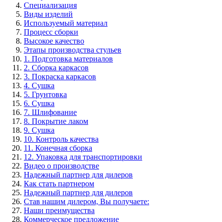
Специализация
Виды изделий
Используемый материал
Процесс сборки
Высокое качество
Этапы производства стульев
1. Подготовка материалов
2. Сборка каркасов
3. Покраска каркасов
4. Сушка
5. Грунтовка
6. Сушка
7. Шлифование
8. Покрытие лаком
9. Сушка
10. Контроль качества
11. Конечная сборка
12. Упаковка для транспортировки
Видео о производстве
Надежный партнер для дилеров
Как стать партнером
Надежный партнер для дилеров
Став нашим дилером, Вы получаете:
Наши преимущества
Коммерческое предложение