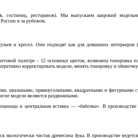
в, гостиниц, ресторанов). Мы выпускаем широкий модельн
России и за рубежом.
льев и кресел. Они подходят как для домашних интерьеров (к
ветовой палитре – 12 основных цветов, возможна тонировка по
перативно корректировать модели, менять тонировку и обивочну
углыми, овальными, прямоугольными, квадратными и фигурными
ногие модели являются раздвижными.
шницы и центральная вставка — «бабочка». В производстве сто
я экологически чистая древесина бука. В производстве ведетс