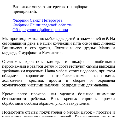
Вас также могут заинтересовать подборки
предприятий:
Фабрики Санкт-Петербурга
Фабрики Ленинградской области
Обзор лучших фабрик региона
Мы производим только мебель для детей и знаем о ней всё. На
сегодняшний день в нашей коллекции пять основных линеек:
Винни-пух и его друзья, Лунтик и его друзья, Маша и
медведь, Смурфики и Камелотик.
Стеллажи, кроватки, комоды и шкафы с любимыми
персонажами нравятся детям и соответствуют самым высоким
требованиям взрослых. Наша мебель стоит недорого, при этом
обладает хорошими потребительскими качествами,
долговечна, красива, проста в сборке и окрашена
экологически чистыми эмалями, безвредными для малыша.
Кроме всего прочего, мы уделяем большое внимание
безопасности ребенка. Весь крепеж спрятан, кромки
обработаны особым образом, уголки закруглены.
Посмотрите отзывы покупателей о мебели Дубок – простые и
искренние рассказы простых людей. Большинство из них