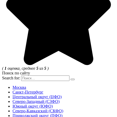
(
1
оценка, среднее
5
из
5
)
Поиск по сайту
Search for:
Москва
Санкт-Петербург
Центральный округ (ЦФО)
Северо-Западный (СЗФО)
Южный округ (ЮФО)
Северо-Кавказский (СКФО)
Приволжский округ (ПФО)