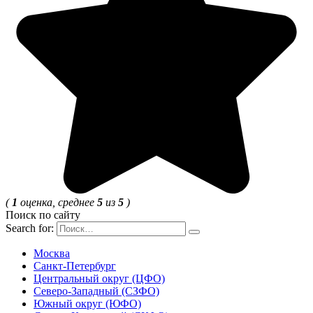
(
1
оценка, среднее
5
из
5
)
Поиск по сайту
Search for:
Москва
Санкт-Петербург
Центральный округ (ЦФО)
Северо-Западный (СЗФО)
Южный округ (ЮФО)