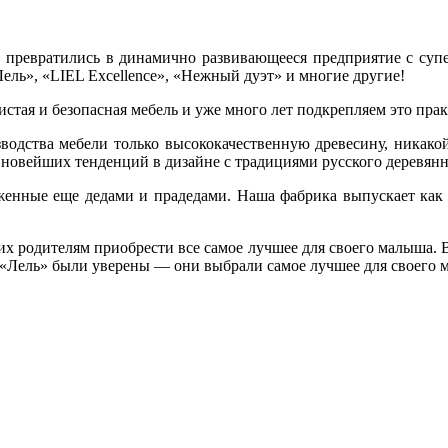
ы превратились в динамично развивающееся предприятие с су
Лель», «LIEL Excellence», «Нежный дуэт» и многие другие!
истая и безопасная мебель и уже много лет подкрепляем это пра
зводства мебели только высококачественную древесину, ника
овейших тенденций в дизайне с традициями русского деревянно
женные еще дедами и прадедами. Наша фабрика выпускает как 
х родителям приобрести все самое лучшее для своего малыша. 
«Лель» были уверены — они выбрали самое лучшее для своего 