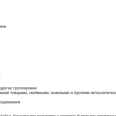
овек
и
 другие группировки
ытовыми товарами, скобяными, ножевыми и прочими металлическ
орудованием
з пробки, бондарными изделиями и прочими бытовыми деревянн