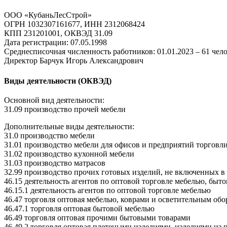
ООО «КубаньЛесСтрой»
ОГРН 1032307161677, ИНН 2312068424
КПП 231201001, ОКВЭД 31.09
Дата регистрации: 07.05.1998
Среднесписочная численность работников: 01.01.2023 – 61 чел
Директор Барчук Игорь Александрович
Виды деятельности (ОКВЭД)
Основной вид деятельности:
31.09 производство прочей мебели
Дополнительные виды деятельности:
31.0 производство мебели
31.01 производство мебели для офисов и предприятий торговл
31.02 производство кухонной мебели
31.03 производство матрасов
32.99 производство прочих готовых изделий, не включенных в
46.15 деятельность агентов по оптовой торговле мебелью, б
46.15.1 деятельность агентов по оптовой торговле мебелью
46.47 торговля оптовая мебелью, коврами и осветительным об
46.47.1 торговля оптовая бытовой мебелью
46.49 торговля оптовая прочими бытовыми товарами
46.49.2 торговля оптовая плетеными изделиями, изделиями и