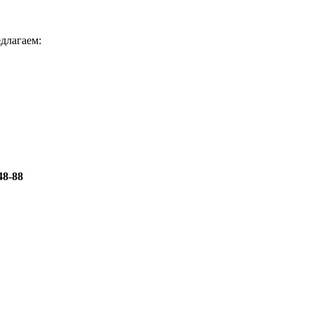
длагаем:
48-88