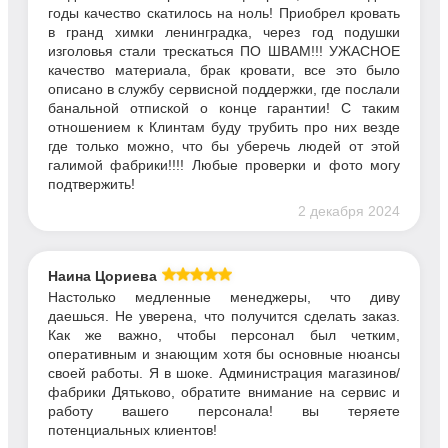
годы качество скатилось на ноль! Приобрел кровать
в гранд химки ленинградка, через год подушки
изголовья стали трескаться ПО ШВАМ!!! УЖАСНОЕ
качество материала, брак кровати, все это было
описано в службу сервисной поддержки, где послали
банальной отпиской о конце гарантии! С таким
отношением к Клинтам буду трубить про них везде
где только можно, что бы уберечь людей от этой
галимой фабрики!!!! Любые проверки и фото могу
подтвержить!
2 декабря 2024
Наина Цориева
Настолько медленные менеджеры, что диву
даешься. Не уверена, что получится сделать заказ.
Как же важно, чтобы персонал был четким,
оперативным и знающим хотя бы основные нюансы
своей работы. Я в шоке. Администрация магазинов/
фабрики Дятьково, обратите внимание на сервис и
работу вашего персонала! вы теряете
потенциальных клиентов!