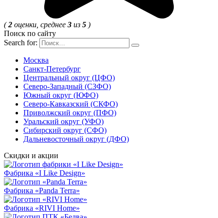
(
2
оценки, среднее
3
из
5
)
Поиск по сайту
Search for:
Москва
Санкт-Петербург
Центральный округ (ЦФО)
Северо-Западный (СЗФО)
Южный округ (ЮФО)
Северо-Кавказский (СКФО)
Приволжский округ (ПФО)
Уральский округ (УФО)
Сибирский округ (СФО)
Дальневосточный округ (ДФО)
Скидки и акции
Фабрика «I Like Design»
Фабрика «Panda Terra»
Фабрика «RIVI Home»