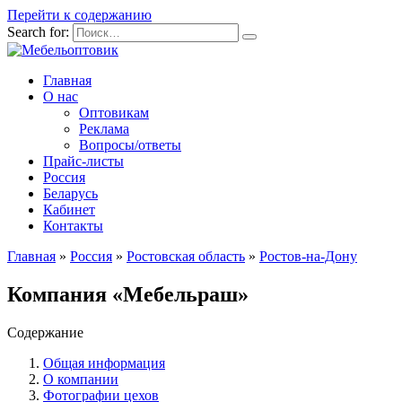
Перейти к содержанию
Search for:
Главная
О нас
Оптовикам
Реклама
Вопросы/ответы
Прайс-листы
Россия
Беларусь
Кабинет
Контакты
Главная
»
Россия
»
Ростовская область
»
Ростов-на-Дону
Компания «Мебельраш»
Содержание
Общая информация
О компании
Фотографии цехов