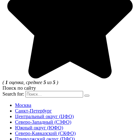
(
1
оценка, среднее
5
из
5
)
Поиск по сайту
Search for:
Москва
Санкт-Петербург
Центральный округ (ЦФО)
Северо-Западный (СЗФО)
Южный округ (ЮФО)
Северо-Кавказский (СКФО)
Приволжский округ (ПФО)