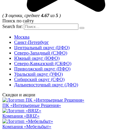
(
3
оценки, среднее
4.67
из
5
)
Поиск по сайту
Search for:
Москва
Санкт-Петербург
Центральный округ (ЦФО)
Северо-Западный (СЗФО)
Южный округ (ЮФО)
Северо-Кавказский (СКФО)
Приволжский округ (ПФО)
Уральский округ (УФО)
Сибирский округ (СФО)
Дальневосточный округ (ДФО)
Скидки и акции
ПК «Интерьерные Решения»
Компания «BRIZ»
Компания «Мебельбыт»