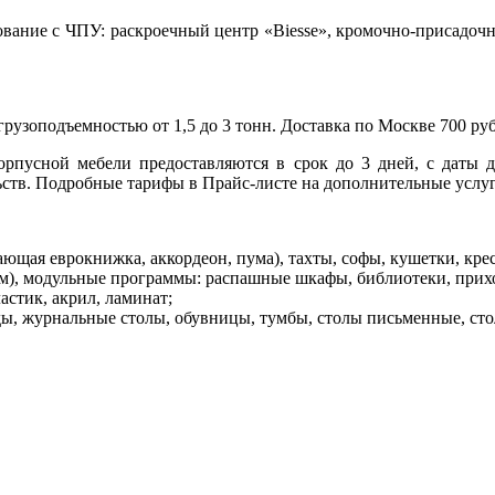
ание с ЧПУ: раскроечный центр «Biesse», кромочно-присадочны
рузоподъемностью от 1,5 до 3 тонн. Доставка по Москве 700 ру
корпусной мебели предоставляются в срок до 3 дней, с даты д
ьств. Подробные тарифы в Прайс-листе на дополнительные услуг
ющая еврокнижка, аккордеон, пума), тахты, софы, кушетки, крес
м), модульные программы: распашные шкафы, библиотеки, прих
стик, акрил, ламинат;
ы, журнальные столы, обувницы, тумбы, столы письменные, сто