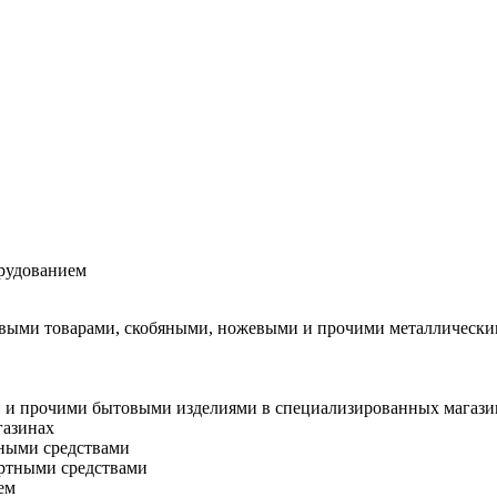
орудованием
ытовыми товарами, скобяными, ножевыми и прочими металлическ
и и прочими бытовыми изделиями в специализированных магази
газинах
тными средствами
ортными средствами
ем