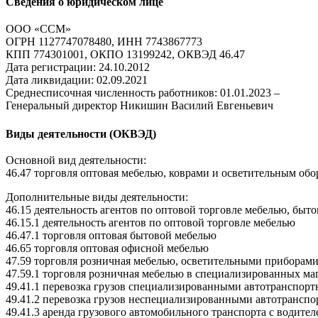
Сведения о юридическом лице
ООО «ССМ»
ОГРН 1127747078480, ИНН 7743867773
КПП 774301001, ОКПО 13199242, ОКВЭД 46.47
Дата регистрации: 24.10.2012
Дата ликвидации: 02.09.2021
Среднесписочная численность работников: 01.01.2023 –
Генеральный директор Никишин Василий Евгеньевич
Виды деятельности (ОКВЭД)
Основной вид деятельности:
46.47 торговля оптовая мебелью, коврами и осветительным об
Дополнительные виды деятельности:
46.15 деятельность агентов по оптовой торговле мебелью, б
46.15.1 деятельность агентов по оптовой торговле мебелью
46.47.1 торговля оптовая бытовой мебелью
46.65 торговля оптовая офисной мебелью
47.59 торговля розничная мебелью, осветительными приборам
47.59.1 торговля розничная мебелью в специализированных ма
49.41.1 перевозка грузов специализированными автотранспор
49.41.2 перевозка грузов неспециализированными автотрансп
49.41.3 аренда грузового автомобильного транспорта с водител