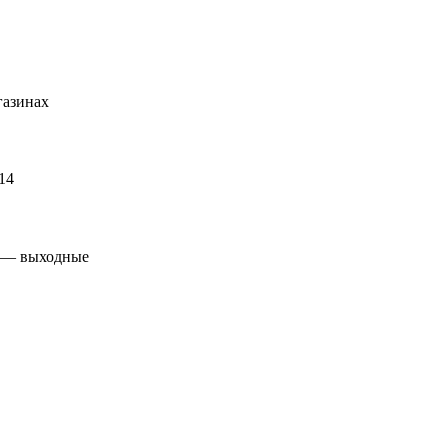
газинах
14
С — выходные