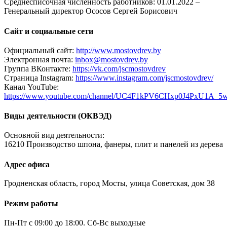
Среднесписочная численность работников: 01.01.2022 –
Генеральный директор Ососов Сергей Борисович
Сайт и социальные сети
Официальный сайт:
http://www.mostovdrev.by
Электронная почта:
inbox@mostovdrev.by
Группа ВКонтакте:
https://vk.com/jscmostovdrev
Страница Instagram:
https://www.instagram.com/jscmostovdrev/
Канал YouTube:
https://www.youtube.com/channel/UC4F1kPV6CHxp0J4PxU1A_5
Виды деятельности (ОКВЭД)
Основной вид деятельности:
16210 Производство шпона, фанеры, плит и панелей из дерева
Адрес офиса
Гродненская область, город Мосты, улица Советская, дом 38
Режим работы
Пн-Пт с 09:00 до 18:00. Сб-Вс выходные