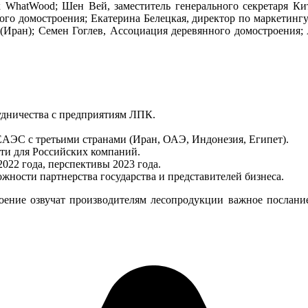
 WhatWood; Шен Вей, заместитель генерального секретаря К
о домостроения; Екатерина Белецкая, директор по маркетингу
(Иран); Семен Гоглев, Ассоциация деревянного домостроения;
удничества с предприятиям ЛПК.
ЕАЭС с третьими странами (Иран, ОАЭ, Индонезия, Египет).
сти для Российских компаний.
022 года, перспективы 2023 года.
жности партнерства государства и представителей бизнеса.
оение озвучат производителям лесопродукции важное послание