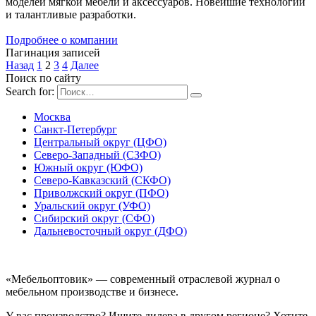
моделей мягкой мебели и аксессуаров. Новейшие технологии
и талантливые разработки.
Подробнее о компании
Пагинация записей
Назад
1
2
3
4
Далее
Поиск по сайту
Search for:
Москва
Санкт-Петербург
Центральный округ (ЦФО)
Северо-Западный (СЗФО)
Южный округ (ЮФО)
Северо-Кавказский (СКФО)
Приволжский округ (ПФО)
Уральский округ (УФО)
Сибирский округ (СФО)
Дальневосточный округ (ДФО)
«Мебельоптовик» — современный отраслевой журнал о
мебельном производстве и бизнесе.
У вас производство? Ищите дилера в другом регионе? Хотите