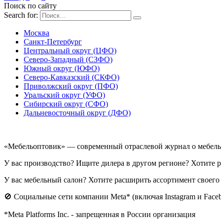
Поиск по сайту
Search for:
Москва
Санкт-Петербург
Центральный округ (ЦФО)
Северо-Западный (СЗФО)
Южный округ (ЮФО)
Северо-Кавказский (СКФО)
Приволжский округ (ПФО)
Уральский округ (УФО)
Сибирский округ (СФО)
Дальневосточный округ (ДФО)
«Мебельоптовик» — современный отраслевой журнал о мебельн
У вас производство? Ищите дилера в другом регионе? Хотите
У вас мебельный салон? Хотите расширить ассортимент своего
🚫 Социальные сети компании Meta* (включая Instagram и Fac
*Meta Platforms Inc. - запрещенная в России организация