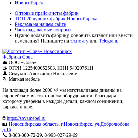
Новосибирск
Оптовые прайс-листы фабрик
ТОП 20 лучших фабрик Новосибирска
Реклама на нашем сайте
Часто задаваемые вопросы
Нужно добавить фабрику, обновить каталог или внести
изменения? Напишите на
эл.почту
или
Telegram
.
Новосибирск
Фабрика Сова
💼 ООО «Сова»
📝 ОГРН 1225400052503, ИНН 5402076111
👤 Семухин Александр Николаевич
📂 Мягкая мебель
На площади более 2000 м² мы изготавливаем диваны на
европейском высокоточном оборудовании, благодаря
которому уверены в каждой детали, каждом соединении,
каркасе и шве.
🌐
https://sovamebel.ru
🏡
Новосибирская область, г.Новосибирск, ул.Добролюбова,
д.16
📞 8-383-380-72-29, 8-993-027-29-69