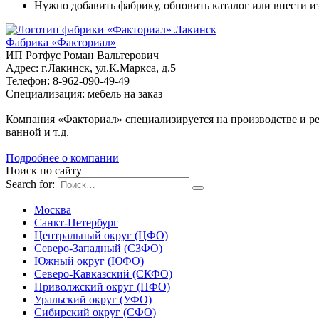
Нужно добавить фабрику, обновить каталог или внести 
Лакинск
Фабрика «Факториал»
ИП Ротфус Роман Вальтерович
Адрес: г.Лакинск, ул.К.Маркса, д.5
Телефон: 8-962-090-49-49
Специализация: мебель на заказ
Компания «Факториал» специализируется на производстве и ре
ванной и т.д.
Подробнее о компании
Поиск по сайту
Search for:
Москва
Санкт-Петербург
Центральный округ (ЦФО)
Северо-Западный (СЗФО)
Южный округ (ЮФО)
Северо-Кавказский (СКФО)
Приволжский округ (ПФО)
Уральский округ (УФО)
Сибирский округ (СФО)