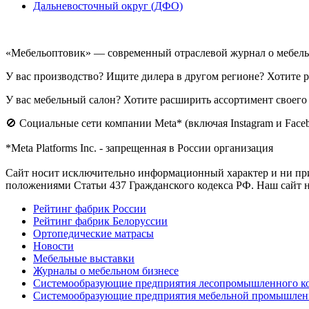
Дальневосточный округ (ДФО)
«Мебельоптовик» — современный отраслевой журнал о мебельн
У вас производство? Ищите дилера в другом регионе? Хотите
У вас мебельный салон? Хотите расширить ассортимент своего
🚫 Социальные сети компании Meta* (включая Instagram и Fac
*Meta Platforms Inc. - запрещенная в России организация
Cайт носит исключительно информационный характер и ни при
положениями Статьи 437 Гражданского кодекса РФ. Наш сайт
Рейтинг фабрик России
Рейтинг фабрик Белоруссии
Ортопедические матрасы
Новости
Мебельные выставки
Журналы о мебельном бизнесе
Системообразующие предприятия лесопромышленного ко
Системообразующие предприятия мебельной промышлен