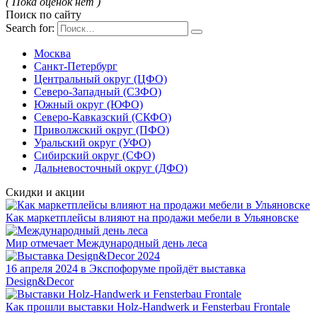
( Пока оценок нет )
Поиск по сайту
Search for:
Москва
Санкт-Петербург
Центральный округ (ЦФО)
Северо-Западный (СЗФО)
Южный округ (ЮФО)
Северо-Кавказский (СКФО)
Приволжский округ (ПФО)
Уральский округ (УФО)
Сибирский округ (СФО)
Дальневосточный округ (ДФО)
Скидки и акции
Как маркетплейсы влияют на продажи мебели в Ульяновске
Мир отмечает Международный день леса
16 апреля 2024 в Экспофоруме пройдёт выставка
Design&Decor
Как прошли выставки Holz-Handwerk и Fensterbau Frontale