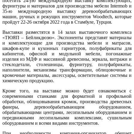
посетить 24-ую международную выставку комплектующих,
фурнитуры и материалов для производства мебели Intermob и
35-ю международную выставку деревообрабатывающих
машин, ручных и режущих инструментов Woodtech, которые
пройдут 22-26 октября 2022 года в Стамбуле, Турция.
Выставки разместятся в 14 залах выставочного комплекса
«ТЮЯП – Бейликдюзю». Экспоненты представят материалы
и комплектующие для производства мебели и матрасов,
шкафов-купе и кухонных гарнитуров, полуфабрикаты для
кабинетов, офисной и модульной мебели, погонажные
изделия из МДФ и массивной древесины, зеркала, витражи и
стеклодетали, столешницы, фурнитуру, полуфабрикаты,
наполнители, механизмы трансформации, облицовочные и
кромочные материалы, аксессуары, осветительные системы и
химическую продукцию.
Кроме того, на выставке можно будет ознакомиться с
современными станками для форматной и профильной
обработки, облицовывания кромок, производства древесных
фанеры, деревообрабатывающим оборудованием,
обрабатывающими центрами, лесопильным оборудованием и
передвижными лесопильными комплексами, сушильным
оборудованием и всеми видами инструментов.
При необходимости компания-организатор обещает