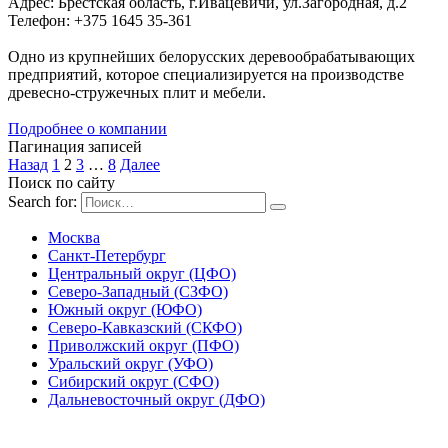
Адрес: Брестская область, г.Ивацевичи, ул.Загородная, д.2
Телефон: +375 1645 35-361
Одно из крупнейших белорусских деревообрабатывающих
предприятий, которое специализируется на производстве
древесно-стружечных плит и мебели.
Подробнее о компании
Пагинация записей
Назад
1
2
3
…
8
Далее
Поиск по сайту
Search for:
Москва
Санкт-Петербург
Центральный округ (ЦФО)
Северо-Западный (СЗФО)
Южный округ (ЮФО)
Северо-Кавказский (СКФО)
Приволжский округ (ПФО)
Уральский округ (УФО)
Сибирский округ (СФО)
Дальневосточный округ (ДФО)