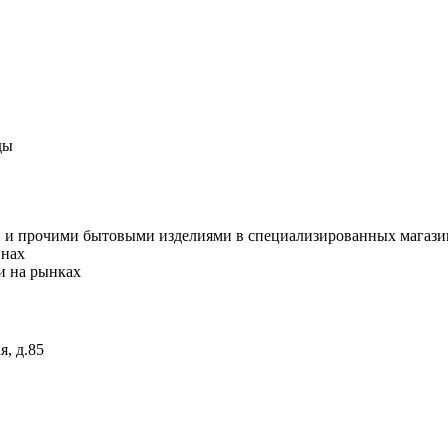
ды
и и прочими бытовыми изделиями в специализированных магази
инах
и на рынках
я, д.85