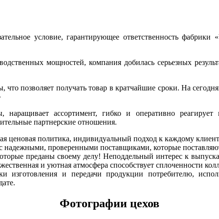
зательное условие, гарантирующее ответственность фабрики 
одственных мощностей, компания добилась серьезных результ
, что позволяет получать товар в кратчайшие сроки. На сегодн
»
ы, наращивает ассортимент, гибко и оперативно реагирует 
лительные партнерские отношения.
ая ценовая политика, индивидуальный подход к каждому клиент
с надежными, проверенными поставщиками, которые поставляют 
оторые преданы своему делу! Неподдельный интерес к выпуска
жественная и уютная атмосфера способствует сплоченности колле
и изготовления и передачи продукции потребителю, исполь
дате.
Фотографии цехов