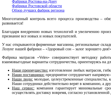
Фабрики Ростова-на-Дону
Фабрики Ростовской области
Обзор лучших фабрик региона
Многоэтапный контроль всего процесса производства – обя
развивается!
Благодаря внедрению новых технологий и увеличению произв
признание все новых и новых покупателей.
У нас открываются фирменные магазины, региональные склады
Лозунг нашей фабрики – «Здоровый сон – залог хорошего дня!
Фабрика матрасов «Veles» совершенствует методику работ
взаимовыгодные варианты сотрудничества, ориентируясь на д
Наше преимущество:
изготовление любых матрасов, гибк
Наши поставщики:
предприятие сотрудничает напрямую 
Наши люди:
молодые, целеустремленные специалисты, к
Наши сотрудники действительно верят в компанию, а дру
Наш сервис:
компания гарантирует минимальные срок
осуществлять доставку вовремя, согласно установленной 