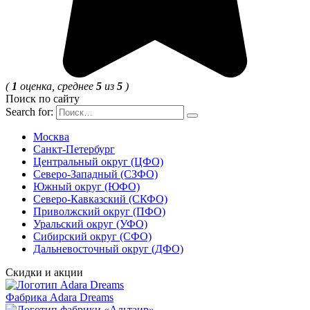
(
1
оценка, среднее
5
из
5
)
Поиск по сайту
Search for:
Москва
Санкт-Петербург
Центральный округ (ЦФО)
Северо-Западный (СЗФО)
Южный округ (ЮФО)
Северо-Кавказский (СКФО)
Приволжский округ (ПФО)
Уральский округ (УФО)
Сибирский округ (СФО)
Дальневосточный округ (ДФО)
Скидки и акции
Фабрика Adara Dreams