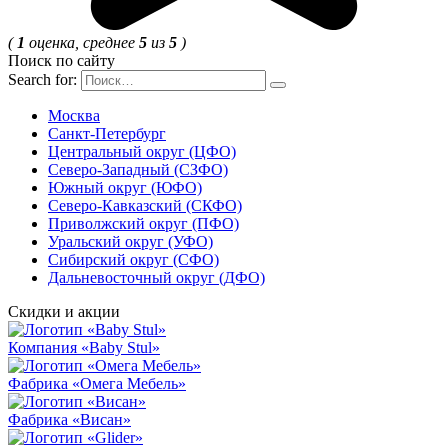
(
1
оценка, среднее
5
из
5
)
Поиск по сайту
Search for:
Москва
Санкт-Петербург
Центральный округ (ЦФО)
Северо-Западный (СЗФО)
Южный округ (ЮФО)
Северо-Кавказский (СКФО)
Приволжский округ (ПФО)
Уральский округ (УФО)
Сибирский округ (СФО)
Дальневосточный округ (ДФО)
Скидки и акции
Компания «Baby Stul»
Фабрика «Омега Мебель»
Фабрика «Висан»