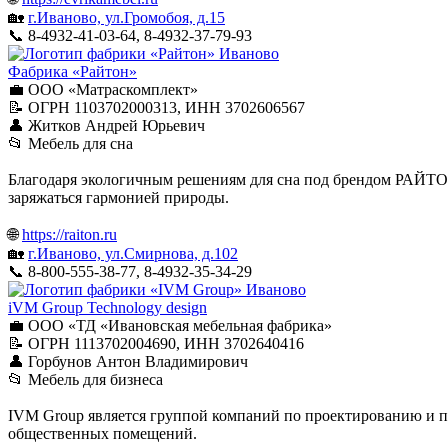
🏡
г.Иваново, ул.Громобоя, д.15
📞 8-4932-41-03-64, 8-4932-37-79-93
Иваново
Фабрика «Райтон»
💼 ООО «Матраскомплект»
📝 ОГРН 1103702000313, ИНН 3702606567
👤 Житков Андрей Юрьевич
📂 Мебель для сна
Благодаря экологичным решениям для сна под брендом РАЙТОН
заряжаться гармонией природы.
🌐
https://raiton.ru
🏡
г.Иваново, ул.Смирнова, д.102
📞 8-800-555-38-77, 8-4932-35-34-29
Иваново
iVM Group Technology design
💼 ООО «ТД «Ивановская мебельная фабрика»
📝 ОГРН 1113702004690, ИНН 3702640416
👤 Горбунов Антон Владимирович
📂 Мебель для бизнеса
IVM Group является группой компаний по проектированию и пр
общественных помещений.