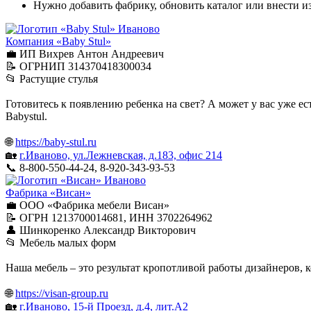
Нужно добавить фабрику, обновить каталог или внести 
Иваново
Компания «Baby Stul»
💼 ИП Вихрев Антон Андреевич
📝 ОГРНИП 314370418300034
📂 Растущие стулья
Готовитесь к появлению ребенка на свет? А может у вас уже е
Babystul.
🌐
https://baby-stul.ru
🏡
г.Иваново, ул.Лежневская, д.183, офис 214
📞 8-800-550-44-24, 8-920-343-93-53
Иваново
Фабрика «Висан»
💼 ООО «Фабрика мебели Висан»
📝 ОГРН 1213700014681, ИНН 3702264962
👤 Шинкоренко Александр Викторович
📂 Мебель малых форм
Наша мебель – это результат кропотливой работы дизайнеров,
🌐
https://visan-group.ru
🏡
г.Иваново, 15-й Проезд, д.4, лит.А2