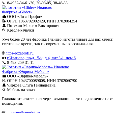
📞 8-4932-34-61-30, 30-08-05, 38-48-33
Иваново
Фабрика «Glider»
💼 ООО «Лоза Профи»
📝 ОГРН 1063702002429, ИНН 3702084254
👤 Потехин Максим Викторович
📂 Кресла-качалки
Уже более 20 лет фабрика Глайдер изготавливает для вас каче
статичные кресла, так и современные кресла-качалки.
🌐
https//lozaprofi.ru
🏡
г.Иваново, пр-д 15-й, д.4, лит.З-1, пом.6
📞 8-493-259-31-11
Иваново
Фабрика «Эврика-Мебель»
💼 ООО «Эврика-Мебель»
📝 ОГРН 1043700089608, ИНН 3702060790
👤 Чиркова Ольга Геннадьевна
📂 Мебель на заказ
Главная отличительная черта компании – это предложение не 
помещении.
🌐
https://evrikamebel.ru