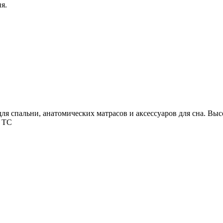
я.
я спальни, анатомических матрасов и аксессуаров для сна. В
и ТС