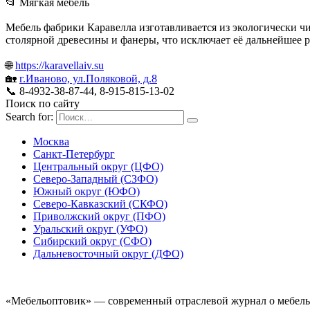
📂 Мягкая мебель
Мебель фабрики Каравелла изготавливается из экологически ч
столярной древесины и фанеры, что исключает её дальнейшее 
🌐
https://karavellaiv.su
🏡
г.Иваново, ул.Поляковой, д.8
📞 8-4932-38-87-44, 8-915-815-13-02
Поиск по сайту
Search for:
Москва
Санкт-Петербург
Центральный округ (ЦФО)
Северо-Западный (СЗФО)
Южный округ (ЮФО)
Северо-Кавказский (СКФО)
Приволжский округ (ПФО)
Уральский округ (УФО)
Сибирский округ (СФО)
Дальневосточный округ (ДФО)
«Мебельоптовик» — современный отраслевой журнал о мебельн