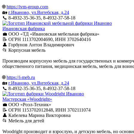
🌐
https://ivm-group.com
🏡
г.Иваново, ул.Витебская, д.24
📞 8-4932-35-36-35, 8-4932-37-58-18
Иваново
Ивановская фабрика
💼 ООО «ТД «Ивановская мебельная фабрика»
📝 ОГРН 1113702004690, ИНН 3702640416
👤 Горбунов Антон Владимирович
📂 Корпусная мебель
Производим корпусную мебель для государственных и коммерче
общественного питания, медицинская мебель, мебель для воинс
🌐
https://i-meb.ru
🏡
г.Иваново, ул.Витебская, д.24
📞 8-4932-35-36-35, 8-4932-37-58-18
Иваново
Мастерская «Woodright»
💼 ООО «Роэл-Техник»
📝 ОГРН 1153702012848, ИНН 3702111074
👤 Кабелева Марина Викторовна
📂 Мебель для детей
Woodright производит и взрослую, и детскую мебель, но основн