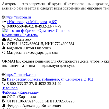
Алстром — это современный крупный отечественный производ
активно развивается и следует всем современным мировым те
🌐
https://alstrom.ru
🏡
г.Иваново, ул.Майорова, д.6/7
📞 8-800-550-46-02, 8-4932-23-77-79
Иваново
Компания «Орматек»
💼 АО «Орматек»
📝 ОГРН 1137746860415, ИНН 7724890784
👤 Богданов Антон Олегович
📂 Матрасы и аксессуары для сна
ORMATEK создает решения для обустройства дома, чтобы кажды
для вашего малыша — идеальную детскую.
🌐
https://ormatek.com
🏡
Ивановская область, г.Иваново, ул.Смирнова, д.102
📞 8-800-333-37-37, 8-4932-35-34-29
Иваново
Фабрика «Каравелла»
💼 ООО «Каравелла»
📝 ОГРН 1063702148333, ИНН 3702505223
👤 Федоров Александр Витальевич