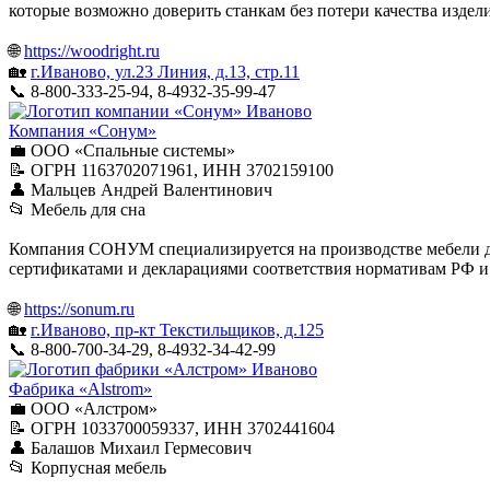
которые возможно доверить станкам без потери качества издели
🌐
https://woodright.ru
🏡
г.Иваново, ул.23 Линия, д.13, стр.11
📞 8-800-333-25-94, 8-4932-35-99-47
Иваново
Компания «Сонум»
💼 ООО «Спальные системы»
📝 ОГРН 1163702071961, ИНН 3702159100
👤 Мальцев Андрей Валентинович
📂 Мебель для сна
Компания СОНУМ специализируется на производстве мебели дл
сертификатами и декларациями соответствия нормативам РФ 
🌐
https://sonum.ru
🏡
г.Иваново, пр-кт Текстильщиков, д.125
📞 8-800-700-34-29, 8-4932-34-42-99
Иваново
Фабрика «Alstrom»
💼 ООО «Алстром»
📝 ОГРН 1033700059337, ИНН 3702441604
👤 Балашов Михаил Гермесович
📂 Корпусная мебель