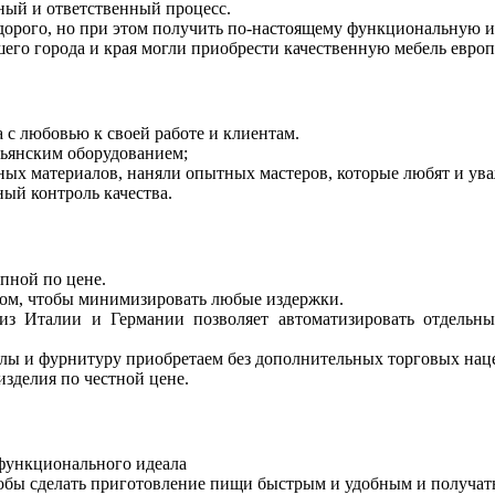
ный и ответственный процесс.
дорого, но при этом получить по-настоящему функциональную и
го города и края могли приобрести качественную мебель европ
с любовью к своей работе и клиентам.
ьянским оборудованием;
х материалов, наняли опытных мастеров, которые любят и ува
ный контроль качества.
пной по цене.
зом, чтобы минимизировать любые издержки.
из Италии и Германии позволяет автоматизировать отдельные
лы и фурнитуру приобретаем без дополнительных торговых нац
зделия по честной цене.
функционального идеала
бы сделать приготовление пищи быстрым и удобным и получать 