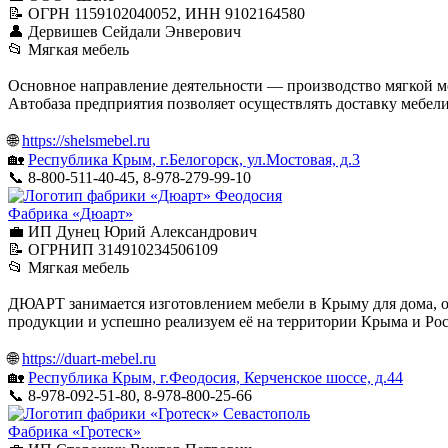
📝 ОГРН 1159102040052, ИНН 9102164580
👤 Дервишев Сейдали Энверович
📂 Мягкая мебель
Основное направление деятельности — производство мягкой ме
Автобаза предприятия позволяет осуществлять доставку мебели
🌐
https://shelsmebel.ru
🏡
Республика Крым, г.Белогорск, ул.Мостовая, д.3
📞 8-800-511-40-45, 8-978-279-99-10
Феодосия
Фабрика «Дюарт»
💼 ИП Дунец Юрий Александрович
📝 ОГРНИП 314910234506109
📂 Мягкая мебель
ДЮАРТ занимается изготовлением мебели в Крыму для дома, оф
продукции и успешно реализуем её на территории Крыма и Рос
🌐
https://duart-mebel.ru
🏡
Республика Крым, г.Феодосия, Керченское шоссе, д.44
📞 8-978-092-51-80, 8-978-800-25-66
Севастополь
Фабрика «Гротеск»