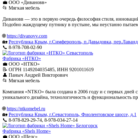
💼 ООО «Дивановв»
📂 Мягкая мебель
Дивановв — это в первую очередь философия стиля, инноваци
Подобно жаждущему путнику в пустыне, мы неустанно пытаемс
🌐
https://divanovv.com
🏡
Республика Крым, г.Симферополь, п.Давыдовка, пер.Лаванд
📞 8-978-708-02-90
Севастополь
Фабрика «НТКО»
💼 ООО «НТКО»
📝 ОГРН 1149204035485, ИНН 9201011619
👤 Паныч Андрей Викторович
📂 Мягкая мебель
Компания «NTKO» была создана в 2006 году и с первых дней с
уникального дизайна, технологичность и функциональность п
🌐
https://ntkomebel.ru
🏡
Республика Крым, г.Севастополь, Фиолентовское шоссе, д.1
📞 8-978-829-29-74, 8-978-034-27-14
Белогорск
Фабрика «Shels Home»
💼 ООО «Шелс»