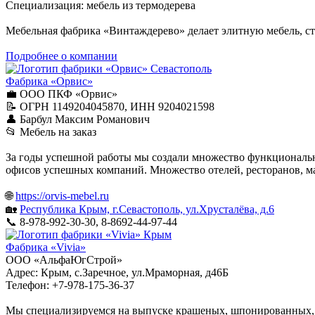
Специализация: мебель из термодерева
Мебельная фабрика «Винтаждерево» делает элитную мебель, ст
Подробнее о компании
Севастополь
Фабрика «Орвис»
💼 ООО ПКФ «Орвис»
📝 ОГРН 1149204045870, ИНН 9204021598
👤 Барбул Максим Романович
📂 Мебель на заказ
За годы успешной работы мы создали множество функциональ
офисов успешных компаний. Множество отелей, ресторанов, м
🌐
https://orvis-mebel.ru
🏡
Республика Крым, г.Севастополь, ул.Хрусталёва, д.6
📞 8-978-992-30-30, 8-8692-44-97-44
Крым
Фабрика «Vivia»
ООО «АльфаЮгСтрой»
Адрес: Крым, с.Заречное, ул.Мраморная, д46Б
Телефон: +7-978-175-36-37
Мы специализируемся на выпуске крашеных, шпонированных, и