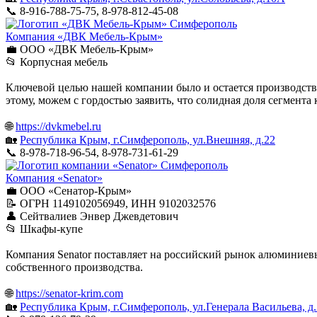
📞 8-916-788-75-75, 8-978-812-45-08
Симферополь
Компания «ДВК Мебель-Крым»
💼 ООО «ДВК Мебель-Крым»
📂 Корпусная мебель
Ключевой целью нашей компании было и остается производство
этому, можем с гордостью заявить, что солидная доля сегмен
🌐
https://dvkmebel.ru
🏡
Республика Крым, г.Симферополь, ул.Внешняя, д.22
📞 8-978-718-96-54, 8-978-731-61-29
Симферополь
Компания «Senator»
💼 ООО «Сенатор-Крым»
📝 ОГРН 1149102056949, ИНН 9102032576
👤 Сейтвалиев Энвер Джевдетович
📂 Шкафы-купе
Компания Senator поставляет на российский рынок алюминие
собственного производства.
🌐
https://senator-krim.com
🏡
Республика Крым, г.Симферополь, ул.Генерала Васильева, д