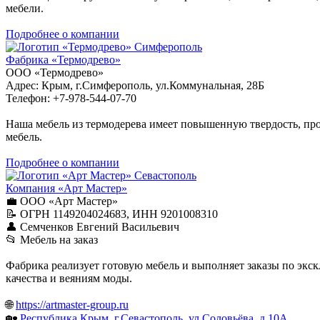
мебели.
Подробнее о компании
Симферополь
Фабрика «Термодрево»
ООО «Термодрево»
Адрес: Крым, г.Симферополь, ул.Коммунальная, 28Б
Телефон: +7-978-544-07-70
Наша мебель из термодерева имеет повышенную твердость, про
мебель.
Подробнее о компании
Севастополь
Компания «Арт Мастер»
💼 ООО «Арт Мастер»
📝 ОГРН 1149204024683, ИНН 9201008310
👤 Семченков Евгений Васильевич
📂 Мебель на заказ
Фабрика реализует готовую мебель и выполняет заказы по экс
качества и веяниям моды.
🌐
https://artmaster-group.ru
🏡
Республика Крым, г.Севастополь, ул.Соловьёва, д.10А