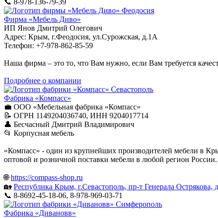
📞 8-978-136-79-39
Феодосия
Фирма «Мебель Диво»
ИП Янов Дмитрий Олегович
Адрес: Крым, г.Феодосия, ул.Сурожская, д.1А
Телефон: +7-978-862-85-59
Наша фирма – это то, что Вам нужно, если Вам требуется каче
Подробнее о компании
Севастополь
Фабрика «Компасс»
💼 ООО «Мебельная фабрика «Компасс»
📝 ОГРН 1149204036740, ИНН 9204017714
👤 Бесчасный Дмитрий Владимирович
📂 Корпусная мебель
«Компасс» - один из крупнейших производителей мебели в Кр
оптовой и розничной поставки мебели в любой регион России.
🌐
https://compass-shop.ru
🏡
Республика Крым, г.Севастополь, пр-т Генерала Острякова, д
📞 8-8692-45‑18-06, 8-978-969-03-71
Симферополь
Фабрика «Дивановв»