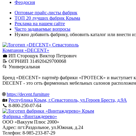
Феодосия
Оптовые прайс-листы фабрик
ТОП 20 лучших фабрик Крыма
Реклама на нашем сайте
Часто задаваемые вопросы
Нужно добавить фабрику, обновить каталог или внести 
Севастополь
Компания «DECENT»
💼 ИП Сторощук Виктор Петрович
📝 ОГРНИП 314920429700068
📂 Универсальная
Бренд «DECENT» партнёр фабрики «ГРОТЕСК» и выступает как 
DECENT - это сеть фирменных мебельных салонов расположенн
🌐
https://decent.furniture
🏡
Республика Крым, г.Севастополь, ул.Героев Бреста, д.9А
📞 8-800-250-07-64
Крым
Фабрика «Винтаждерево»
ООО «Вакуум Плюс 2000»
Адрес: пгт.Раздольное, ул.Южная, д.24
Телефон: 8-985-233-87-29