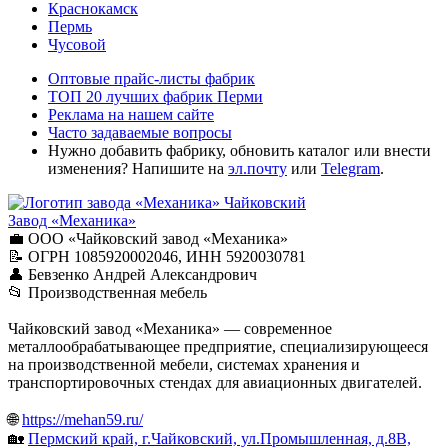
Краснокамск
Пермь
Чусовой
Оптовые прайс-листы фабрик
ТОП 20 лучших фабрик Перми
Реклама на нашем сайте
Часто задаваемые вопросы
Нужно добавить фабрику, обновить каталог или внести
изменения? Напишите на
эл.почту
или
Telegram
.
Чайковский
Завод «Механика»
💼 ООО «Чайковский завод «Механика»
📝 ОГРН 1085920002046, ИНН 5920030781
👤 Бевзенко Андрей Александрович
📂 Производственная мебель
Чайковский завод «Механика» — современное
металлообрабатывающее предприятие, специализирующееся
на производственной мебели, системах хранения и
транспортировочных стендах для авиационных двигателей.
🌐
https://mehan59.ru/
🏡
Пермский край, г.Чайковский, ул.Промышленная, д.8В,